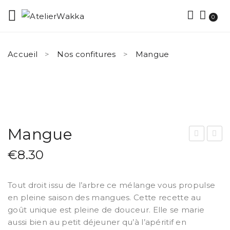
0
Accueil
Nos confitures
Mangue
Mangue
na
an
€
8.30
nas
gu
Pas
e
Tout droit issu de l’arbre ce mélange vous propulse
sio
Pas
en pleine saison des mangues. Cette recette au
n
sio
goût unique est pleine de douceur. Elle se marie
n
aussi bien au petit déjeuner qu’à l’apéritif en