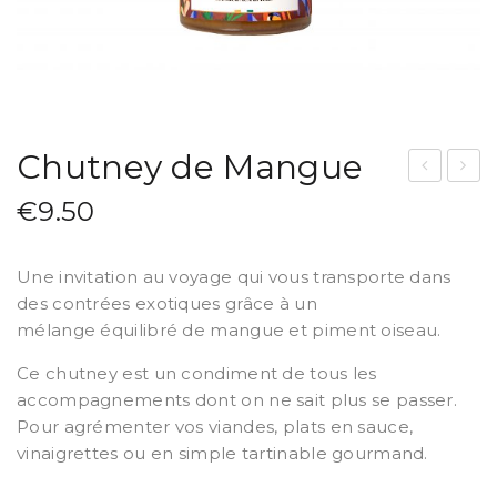
Chutney de Mangue
an
hut
€
9.50
gu
ne
e
y
Une invitation au voyage qui vous transporte dans
Pas
An
des contrées exotiques grâce à un
sio
an
mélange équilibré de mangue et piment oiseau.
n
as
Ce chutney est un condiment de tous les
Gin
accompagnements dont on ne sait plus se passer.
ge
Pour agrémenter vos viandes, plats en sauce,
mb
vinaigrettes ou en simple tartinable gourmand.
re