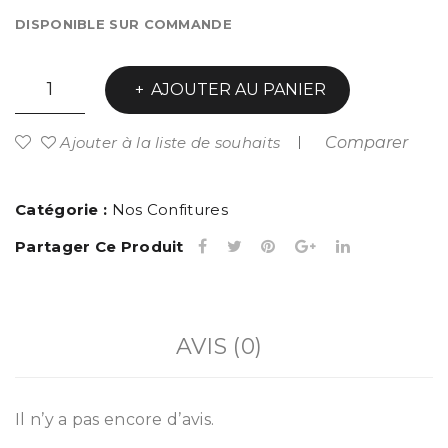
DISPONIBLE SUR COMMANDE
quantité
AJOUTER AU PANIER
de
Chutney
Comparer
Ajouter à la liste de souhaits
de
Mangue
Catégorie :
Nos Confitures
Partager Ce Produit
AVIS (0)
Il n’y a pas encore d’avis.